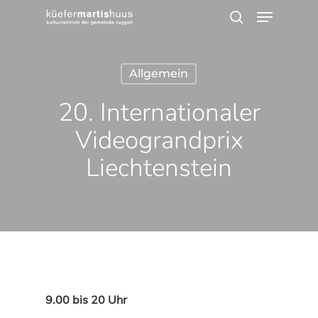
Menu
Skip
search
to
main
Allgemein
content
20. Internationaler
Videograndprix
Liechtenstein
9.00 bis 20 Uhr