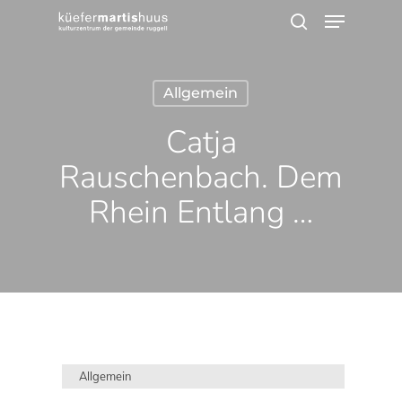
Menu
Skip
search
to
main
Allgemein
content
Catja
Rauschenbach. Dem
Rhein Entlang …
Allgemein