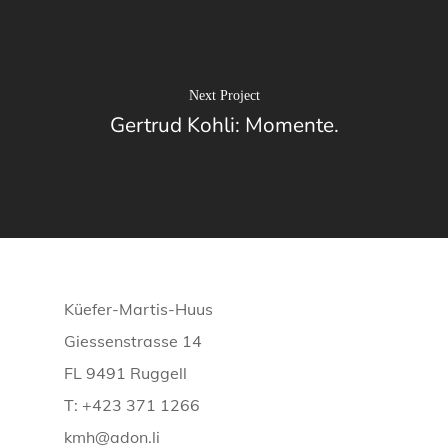
Next Project
Gertrud Kohli: Momente.
Küefer-Martis-Huus
Giessenstrasse 14
FL 9491 Ruggell
T: +423 371 1266
kmh@adon.li