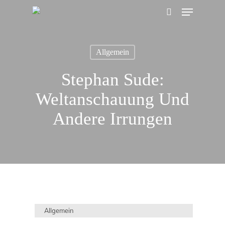
Menu
Skip
search
to
main
Allgemein
content
Stephan Sude:
Weltanschauung Und
Andere Irrungen
Allgemein