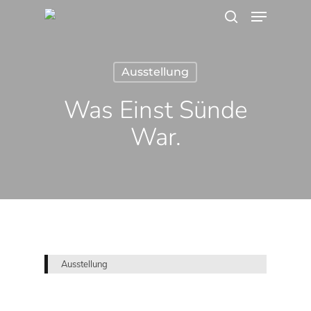
Menu
Skip
search
to
main
Ausstellung
content
Was Einst Sünde
War.
Ausstellung