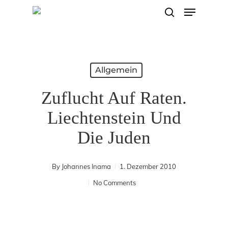
Menu
Skip
search
to
main
content
Allgemein
Zuflucht Auf Raten.
Liechtenstein Und
Die Juden
By
Johannes Inama
1. Dezember 2010
No Comments