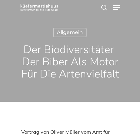
Menu
Skip
search
to
main
Allgemein
content
Der Biodiversitäter 
Der Biber Als Motor
Für Die Artenvielfalt
Vortrag von Oliver Müller vom Amt für