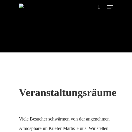
Menu
Skip
search
to
main
content
Veranstaltungsräume
Viele Besucher schwärmen von der angenehmen
Atmosphäre im Küefer-Martis-Huus. Wir stellen