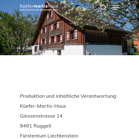
Menu
Skip
search
to
main
content
Produktion und inhaltliche Verantwortung:
Küefer-Martis-Huus
Giessenstrasse 14
9491 Ruggell
Fürstentum Liechtenstein