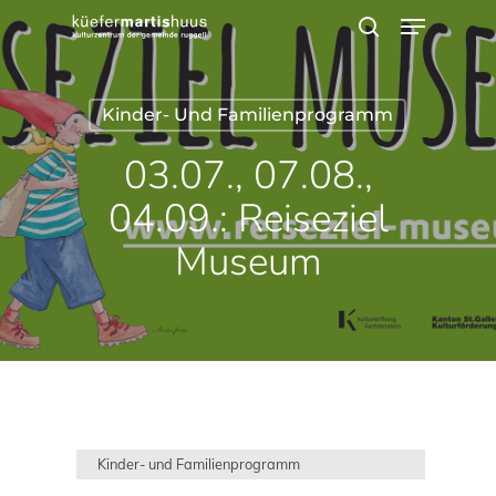
Menu
Skip
search
to
main
Kinder- Und Familienprogramm
content
03.07., 07.08.,
04.09.: Reiseziel
Museum
Kinder- und Familienprogramm