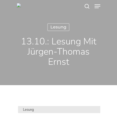
Menu
Skip
search
to
main
Lesung
content
13.10.: Lesung Mit
Jürgen-Thomas
Ernst
Lesung