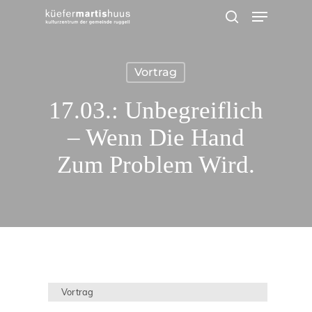
Menu
Skip
search
to
main
Vortrag
content
17.03.: Unbegreiflich
– Wenn Die Hand
Zum Problem Wird.
Vortrag