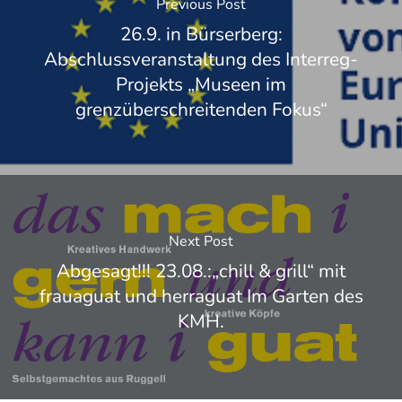
Previous Post
26.9. in Bürserberg:
Abschlussveranstaltung des Interreg-
Projekts „Museen im
grenzüberschreitenden Fokus“
Next Post
Abgesagt!!! 23.08.:„chill & grill“ mit
frauaguat und herraguat Im Garten des
KMH.