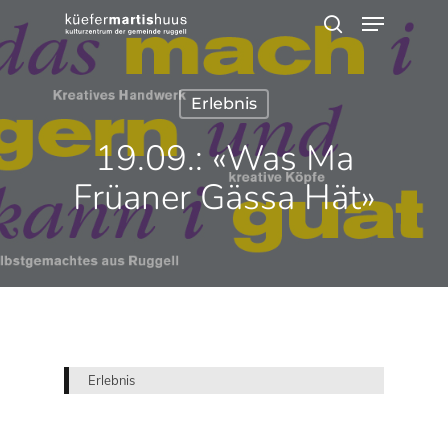
Menu
Skip
search
to
main
Erlebnis
content
19.09.: «Was Ma
Früaner Gässa Hät»
Erlebnis