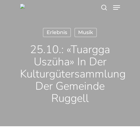
Menu
Skip
search
to
main
Erlebnis
Musik
content
25.10.: «Tuargga
Uszüha» In Der
Kulturgütersammlung
Der Gemeinde
Ruggell