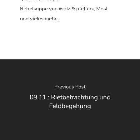
Rebelsuppe von «salz & pfeffer», Most
und vieles mehr…
Previous Post
09.11.: Rietbetrachtung und
Feldbegehung