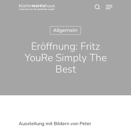
Menu
Skip
search
to
Close
main
Menu
Allgemein
content
Eröffnung: Fritz
Youre Simply The
Best
Ausstellung mit Bildern von Peter