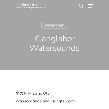
Menu
Skip
search
to
main
Allgemein
content
Klanglabor
watersounds
水の音 Mizu no Oto
Wasserklänge und Klangtsunami