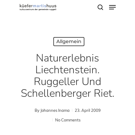
Menu
Skip
search
to
main
content
Allgemein
Naturerlebnis
Liechtenstein.
Ruggeller Und
Schellenberger Riet.
By
Johannes Inama
23. April 2009
No Comments