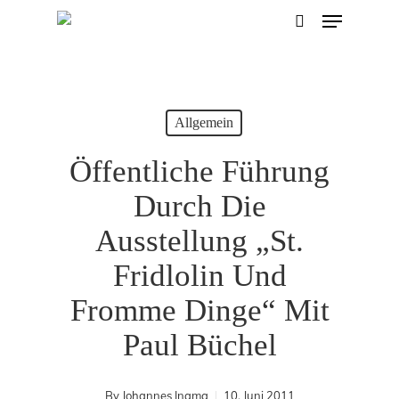
Menu
Skip
search
to
main
content
Allgemein
Öffentliche Führung
Durch Die
Ausstellung „St.
Fridlolin Und
Fromme Dinge“ Mit
Paul Büchel
By
Johannes Inama
10. Juni 2011