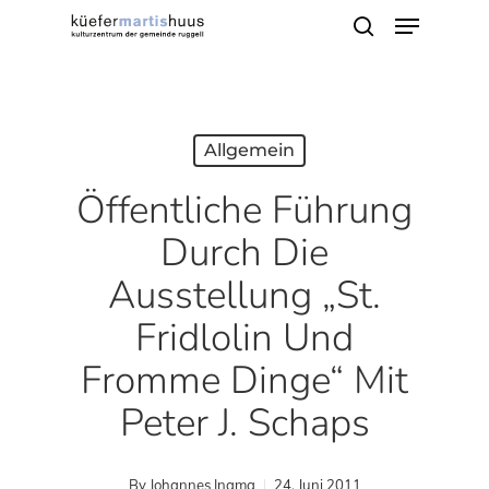
Menu
Skip
search
to
main
content
Allgemein
Öffentliche Führung
Durch Die
Ausstellung „St.
Fridlolin Und
Fromme Dinge“ Mit
Peter J. Schaps
By
Johannes Inama
24. Juni 2011