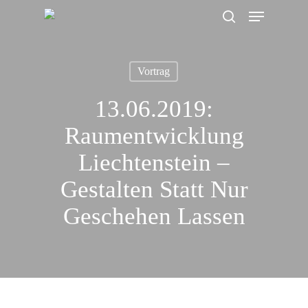
Menu
Skip
search
to
main
Vortrag
content
13.06.2019:
Raumentwicklung
Liechtenstein –
Gestalten Statt Nur
Geschehen Lassen