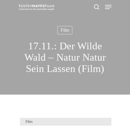
Menu
Skip
search
to
main
Film
content
17.11.: Der Wilde
Wald – Natur Natur
Sein Lassen (Film)
Film