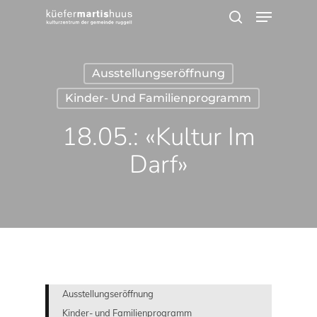
Menu
Skip
search
to
main
Ausstellungseröffnung
content
Kinder- Und Familienprogramm
18.05.: «Kultur Im
Darf»
Ausstellungseröffnung
Kinder- und Familienprogramm