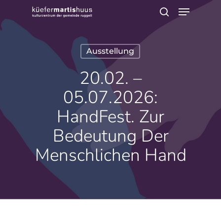
Menu
Skip
search
to
main
Ausstellung
content
20.02. –
05.07.2026:
HandFest. Zur
Bedeutung Der
Menschlichen Hand