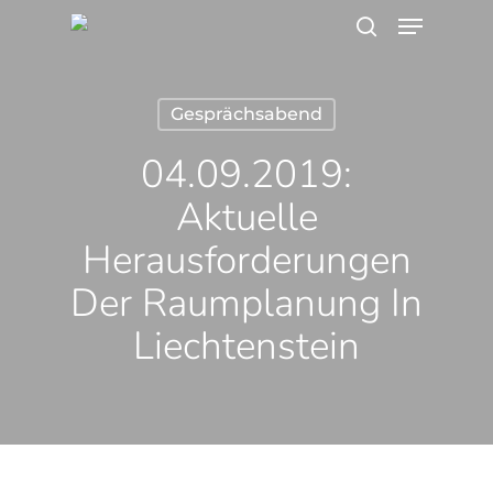
Menu
Skip
search
to
main
Gesprächsabend
content
04.09.2019:
Aktuelle
Herausforderungen
Der Raumplanung In
Liechtenstein