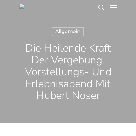
Menu
Skip
search
to
main
Allgemein
content
Die Heilende Kraft
Der Vergebung.
Vorstellungs- Und
Erlebnisabend Mit
Hubert Noser