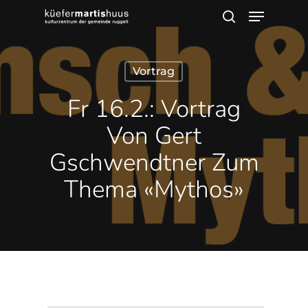
Menu
Skip
search
to
main
Vortrag
content
Fr 16.2.: Vortrag
Von Gert
Gschwendtner Zum
Thema «Mythos»