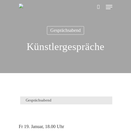
Menu
Skip
search
to
main
Gesprächsabend
content
Künstlergespräche
Gesprächsabend
Fr 19. Januar, 18.00 Uhr