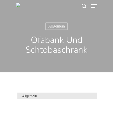
Menu
Skip
search
to
main
Allgemein
content
Ofabank Und
Schtobaschrank
Allgemein