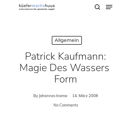
Menu
Skip
search
to
main
content
Allgemein
Patrick Kaufmann:
Magie Des Wassers 
Form
By
Johannes Inama
14. März 2008
No Comments