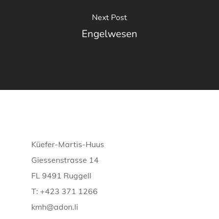
Next Post
Engelwesen
Küefer-Martis-Huus
Giessenstrasse 14
FL 9491 Ruggell
T: +423 371 1266
kmh@adon.li