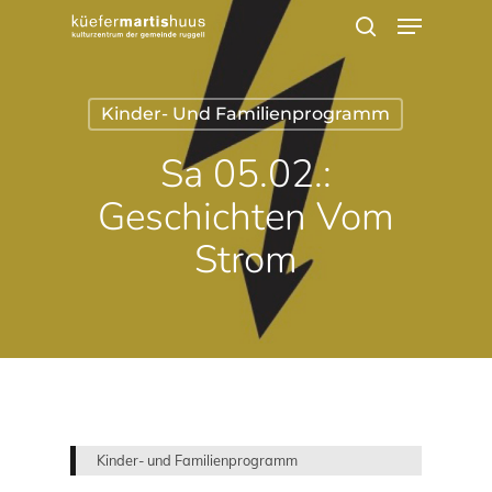
Menu
Skip
search
to
main
Kinder- Und Familienprogramm
content
Sa 05.02.:
Geschichten Vom
Strom
Kinder- und Familienprogramm