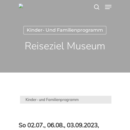
Menu
Skip
search
to
main
Kinder- Und Familienprogramm
content
Reiseziel Museum
Kinder- und Familienprogramm
So 02.07., 06.08., 03.09.2023,