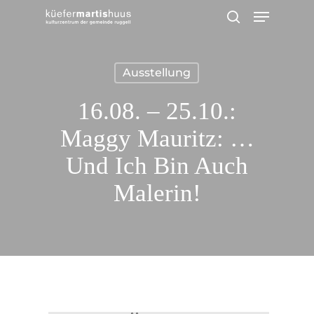
Menu
Skip
search
to
main
Ausstellung
content
16.08. – 25.10.:
Maggy Mauritz: …
Und Ich Bin Auch
Malerin!