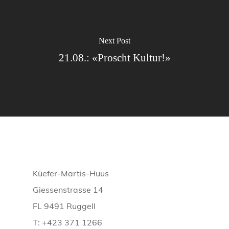
Next Post
21.08.: «Proscht Kultur!»
Küefer-Martis-Huus
Giessenstrasse 14
FL 9491 Ruggell
T: +423 371 1266