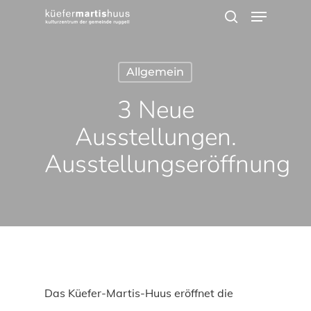
Menu
Skip
search
to
main
Allgemein
content
3 Neue
Ausstellungen.
Ausstellungseröffnung
Das Küefer-Martis-Huus eröffnet die