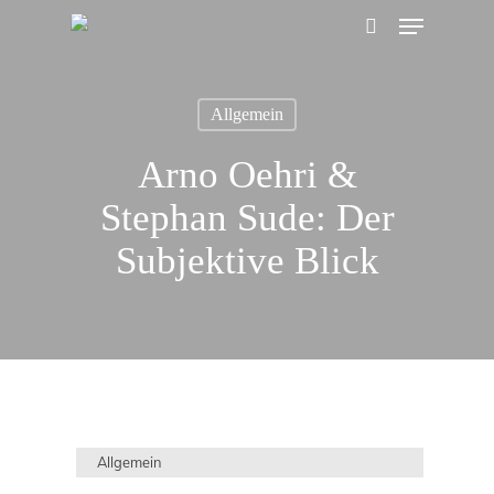
Menu
Skip
search
to
main
Allgemein
content
Arno Oehri &
Stephan Sude: Der
Subjektive Blick
Allgemein