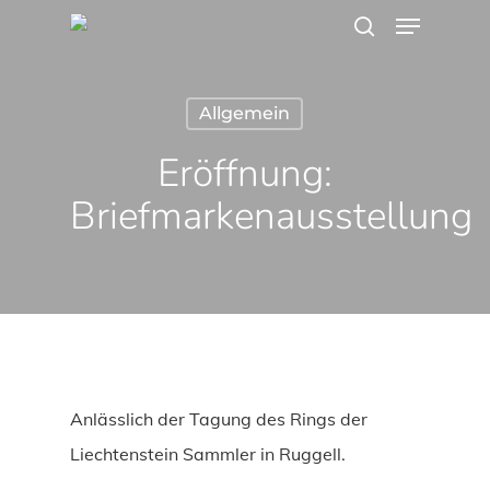
Menu
Skip
search
to
main
Allgemein
content
Eröffnung:
Briefmarkenausstellung
Anlässlich der Tagung des Rings der
Liechtenstein Sammler in Ruggell.